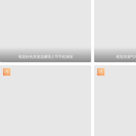
视觉粉色浪漫温馨情人节手机海报
视觉浪漫气