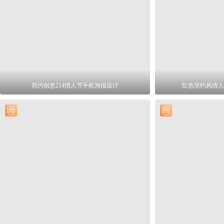
简约创意214情人节手机海报设计
红色简约风情人