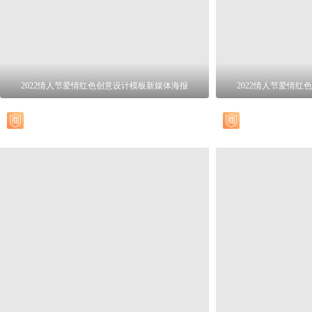
2022情人节爱情红色创意设计模板新媒体海报
2022情人节爱情