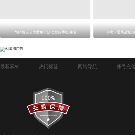
简约情人节为爱放价活动宣传手机海报
创意卡通风甜蜜宠
最新素材
热门标签
网站导航
账号充