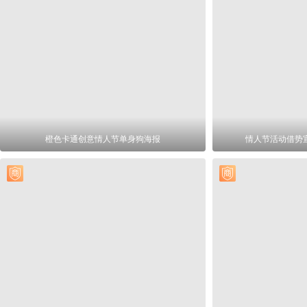
橙色卡通创意情人节单身狗海报
情人节活动借势