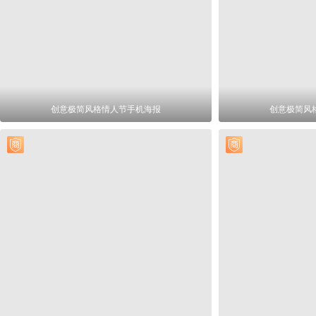
创意极简风格情人节手机海报
创意极简风