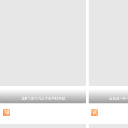
国潮风硬笔书法体验手机海报
蓝色扁平风