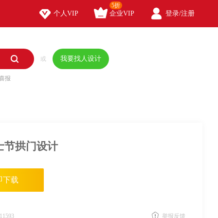
5折



个人VIP
企业VIP
登录/注册

我要找人设计
或
喜报
士节拱门设计
即下载
11593
举报反馈