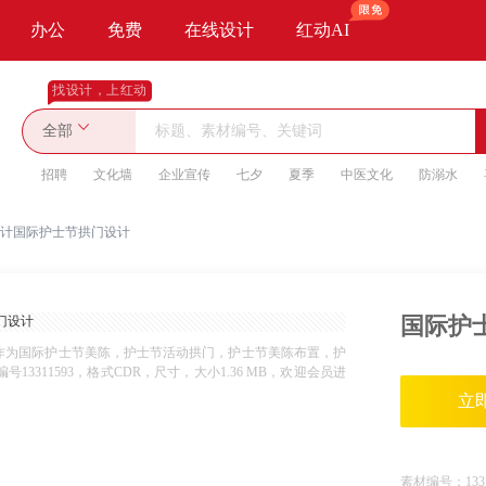
办公
免费
在线设计
红动AI
找设计，上红动
全部
招聘
文化墙
企业宣传
七夕
夏季
中医文化
防溺水
计国际护士节拱门设计
国际护
作为国际护士节美陈，护士节活动拱门，护士节美陈布置，护
311593，格式CDR，尺寸，大小1.36 MB，欢迎会员进
立
素材编号：
133