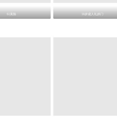
61美陈
18岁成人礼拱门