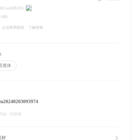
R(CorelDRAW)
6 MB
企业商用授权
了解授权
体
普惠体
m20240203093974
作品：8289张
素材
