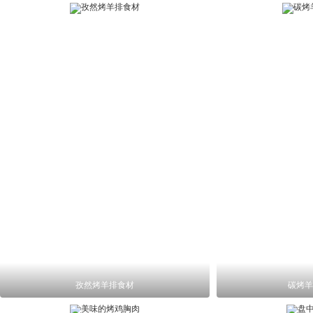
孜然烤羊排食材
碳烤羊