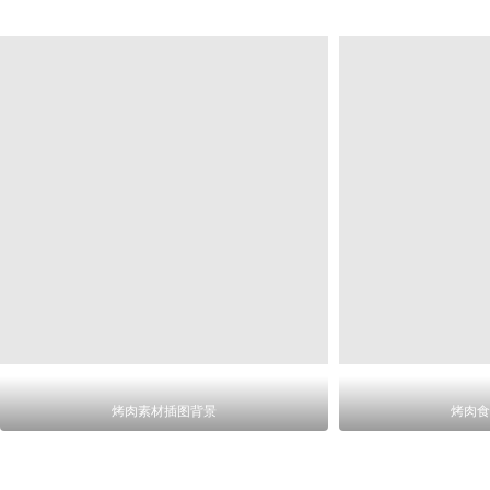
烤肉素材插图背景
烤肉食