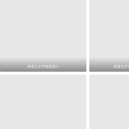
粉色七夕节海报设计
浪漫七夕