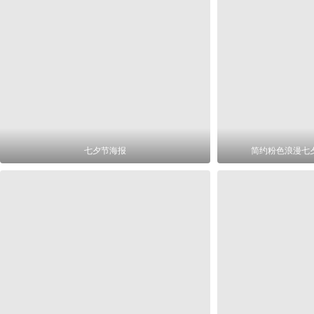
七夕节海报
简约粉色浪漫七