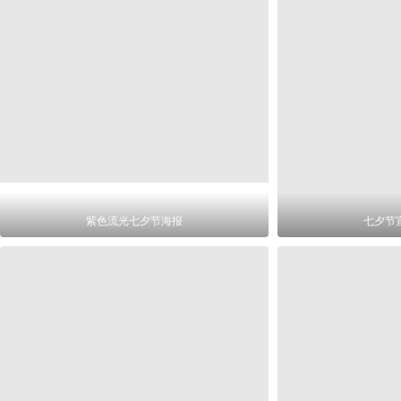
紫色流光七夕节海报
七夕节