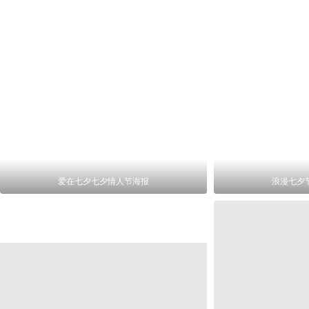
爱在七夕七夕情人节海报
浪漫七夕