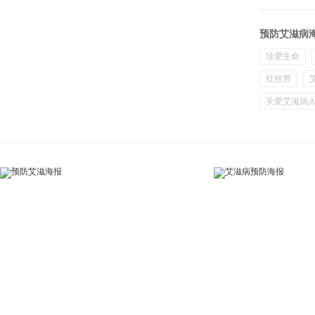
预防艾滋病
珍爱生命
红丝带
关爱艾滋病