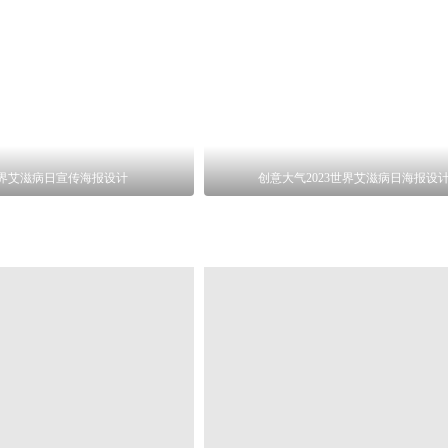
3世界艾滋病日宣传海报设计
创意大气2023世界艾滋病日海报设