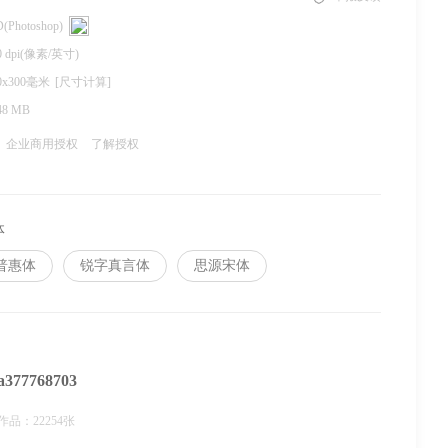
(Photoshop)
0 dpi(像素/英寸)
0x300毫米
[尺寸计算]
48 MB
企业商用授权
了解授权
体
普惠体
锐字真言体
思源宋体
a377768703
作品：22254张