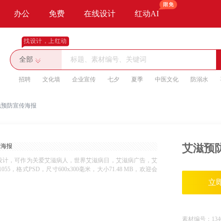
办公
免费
在线设计
红动AI
找设计，上红动
全部
招聘
文化墙
企业宣传
七夕
夏季
中医文化
防溺水
滋预防宣传海报
艾滋预
设计，可作为关爱艾滋病人，世界艾滋病日，艾滋病广告，艾
格式PSD，尺寸600x300毫米，大小71.48 MB，欢迎会
立
素材编号：
134