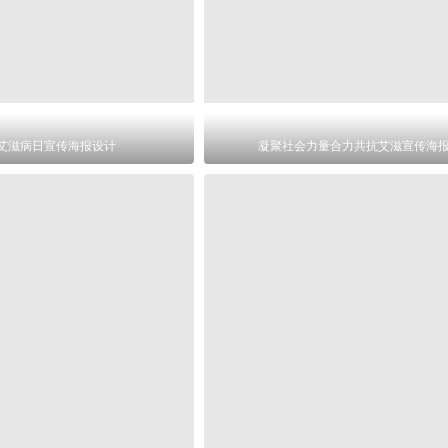
艾滋病日宣传海报设计
凝聚社会力量合力共抗艾滋宣传海