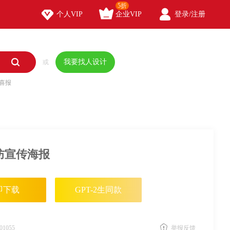
5折



个人VIP
企业VIP
登录/注册

我要找人设计
或
喜报
防宣传海报
即下载
GPT-2生同款
01055
举报反馈