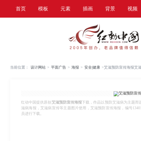
首页
模板
元素
插画
背景
视频
当前位置：
设计网站
>
平面广告
>
海报
>
安全|健康
>
艾滋预防宣传海报艾
红动中国提供原创
艾滋预防宣传海报
下载，作品以预防艾滋病为主题而
滋病海报，艾滋病宣传等主题图片使用，艾滋预防宣传海报，编号13401055，
员进行下载。