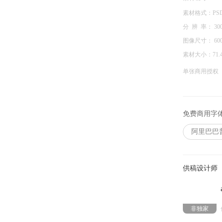
素材格式：
PSD
分 辨 率：
30
图像尺寸：
60
素材大小：
71.
单张商用授权
免费商用字
阿里巴巴
供稿设计师
非独家