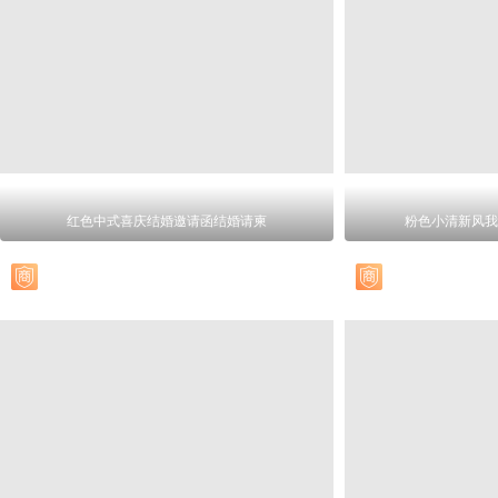
红色中式喜庆结婚邀请函结婚请柬
粉色小清新风我