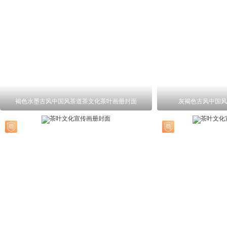
褐色水墨古风中国风茶道茶文化茶叶画册封面
灰褐色古风中国风