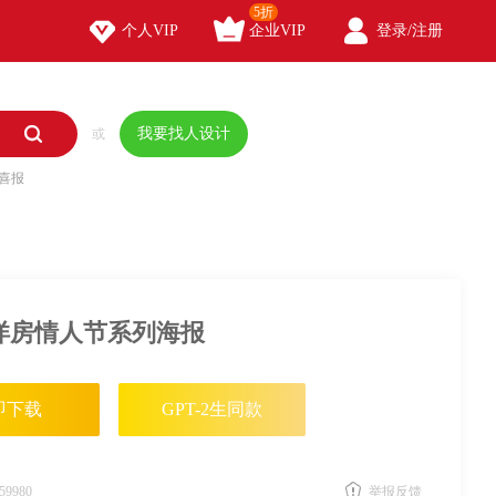
5折



个人VIP
企业VIP
登录/注册

我要找人设计
或
喜报
洋房情人节系列海报
即下载
GPT-2生同款
59980
举报反馈