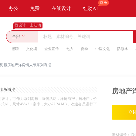
办公
免费
在线设计
红动AI
找设计，上红动
全部
招聘
文化墙
企业宣传
七夕
夏季
中医文化
防溺水
海报房地产洋房情人节系列海报
房地产
而设计，可作为系列海报，宣传活动，洋房海报，房地产，价
I，尺寸455x211毫米，大小77.24 MB，欢迎会员进行下
立
素材编号：
134