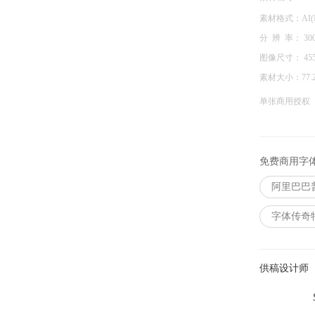
素材格式：
AI(I
分 辨 率：
30
图像尺寸：
45
素材大小：
77.
单张商用授权
免费商用字
阿里巴巴
字体传奇
供稿设计师