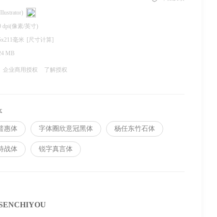
llustrator)
0 dpi(像素/英寸)
5x211毫米
[尺寸计算]
24 MB
企业商用授权
了解授权
体
普惠体
字体圈欣意冠黑体
杨任东竹石体
特战体
锐字真言体
SENCHIYOU