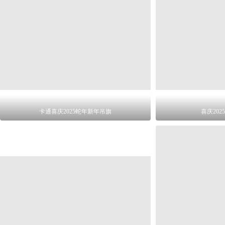
卡通喜庆2025蛇年新年吊旗
喜庆20