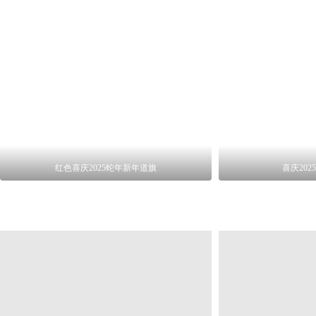
红色喜庆2025蛇年新年道旗
喜庆20