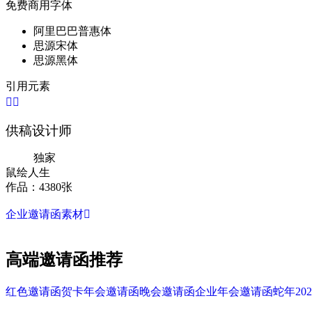
免费商用字体
阿里巴巴普惠体
思源宋体
思源黑体
引用元素


供稿设计师
独家
鼠绘人生
作品：4380张
企业邀请函素材

高端邀请函推荐
红色
邀请函
贺卡
年会邀请函
晚会邀请函
企业年会邀请函
蛇年
202