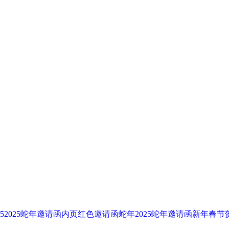
5
2025蛇年
邀请函内页
红色邀请函
蛇年2025
蛇年邀请函
新年春节