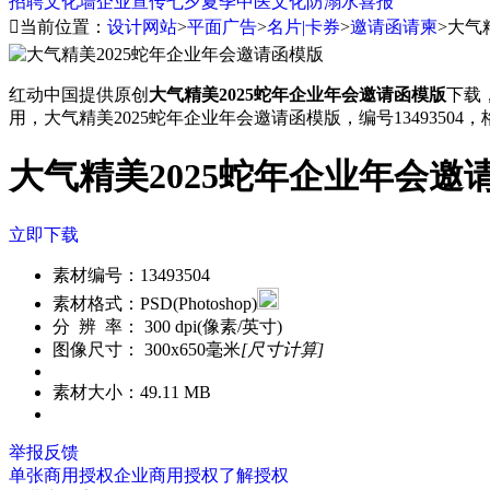
招聘
文化墙
企业宣传
七夕
夏季
中医文化
防溺水
喜报

当前位置：
设计网站
>
平面广告
>
名片|卡券
>
邀请函请柬
>
大气
红动中国提供原创
大气精美2025蛇年企业年会邀请函模版
下载
用，大气精美2025蛇年企业年会邀请函模版，编号13493504，格
大气精美2025蛇年企业年会邀
立即下载
素材编号：
13493504
素材格式：
PSD(Photoshop)
分 辨 率：
300 dpi(像素/英寸)
图像尺寸：
300x650毫米
[尺寸计算]
素材大小：
49.11 MB
举报反馈
单张商用授权
企业商用授权
了解授权