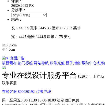
像素：
2630x2625 PX
分辨率：
结果：
长：
4453.5
毫米 /
445.35
厘米 /
175.33
英寸
宽：
4445
毫米 /
444.5
厘米 /
175
英寸
445.35cm
444.5cm
最新素材
热门标签
网站导航
账号充值
新手指南
帮助中心
红动
专业在线设计服务平台
找设计，上红动
联系客服
在线客服
800089192
点击咨询
周一至周五8:30-11:30 13:00-18:00
法定假日休息