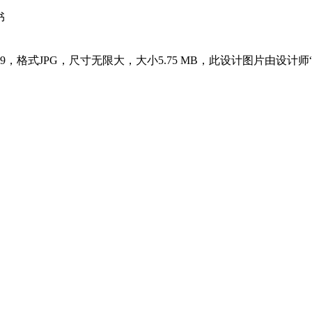
书
式JPG，尺寸无限大，大小5.75 MB，此设计图片由设计师“hmcqq”于