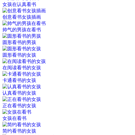
女孩在认真看书
创意看书女孩插画
帅气的男孩在看书
圆形看书的男孩
圆形看书的女孩
在阅读看书的女孩
卡通看书的女孩
认真看书的女孩
正在看书的女孩
女孩在看书
简约看书的女孩