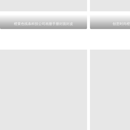
橙黄色线条科技公司画册手册封面封皮
创意时尚橙