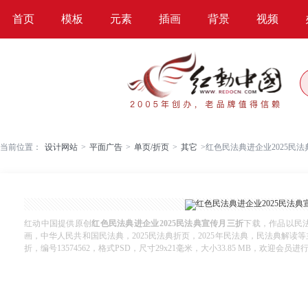
首页
模板
元素
插画
背景
视频
当前位置：
设计网站
>
平面广告
>
单页/折页
>
其它
>
红色民法典进企业2025民
红动中国提供原创
红色民法典进企业2025民法典宣传月三折
下载，作品以民
画，中华人民共和国民法典，2025民法典折页，2025年民法典，民法典解读
折，编号13574562，格式PSD，尺寸29x21毫米，大小33.85 MB，欢迎会员