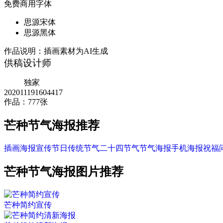
免费商用字体
思源宋体
思源黑体
作品说明：
插画素材为AI生成
供稿设计师
独家
202011191604417
作品：777张
芒种节气海报推荐
插画
海报
宣传
节日
传统
节气
二十四节气
节气海报
手机海报
祝福
芒种节气海报图片推荐
芒种简约宣传