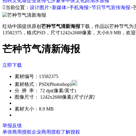
招聘
文化墙
企业宣传
七夕
夏季
中医文化
防溺水
喜报

当前位置：
设计图片
>
新媒体
>
手机海报
>
节日节气宣传海报
>
红动中国提供原创
芒种节气清新海报
下载，作品以芒种节气为
13582375，格式PSD，尺寸1242x2688像素，大小8.9 MB
芒种节气清新海报
立即下载
素材编号：
13582375
素材格式：
PSD(Photoshop)
分 辨 率：
72 dpi(像素/英寸)
图像尺寸：
1242x2688像素
[尺寸计算]
素材大小：
8.9 MB
举报反馈
单张商用授权
企业商用授权
了解授权