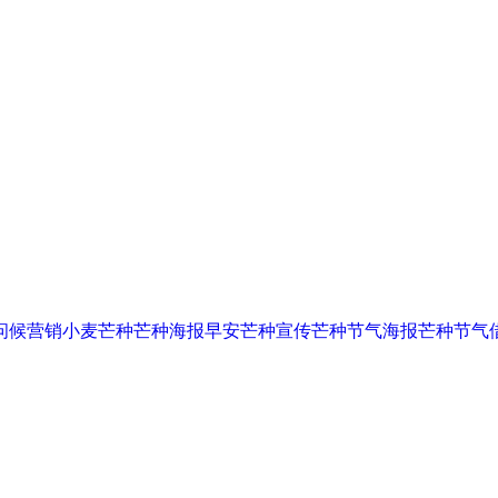
问候
营销
小麦
芒种
芒种海报
早安
芒种宣传
芒种节气海报
芒种节气