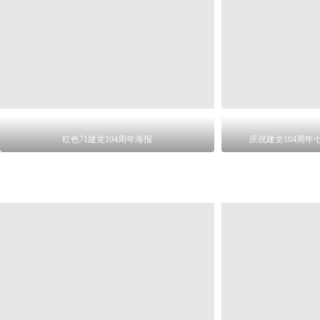
红色71建党104周年海报
庆祝建党104周