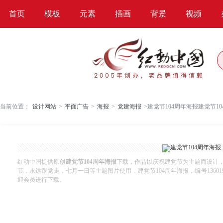
首页
模板
元素
插画
背景
视频
当前位置：
设计网站
>
平面广告
>
海报
>
党建海报
>
建党节104周年海报建党节1
红动中国提供原创
建党节104周年海报
下载，作品以庆祝建党节为主题而设计，
节，永远跟党走，七月一日等主题图片使用，建党节104周年海报，编号13601997，
迎会员进行下载。