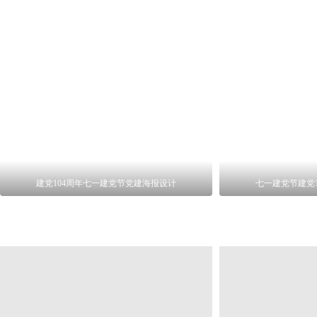
建党104周年七一建党节党建海报设计
七一建党节建党