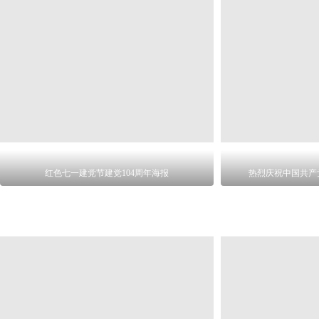
红色七一建党节建党104周年海报
热烈庆祝中国共产