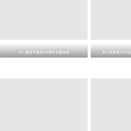
七一建党节建党104周年党建海报
赤心筑梦初心不改