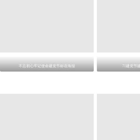
不忘初心牢记使命建党节标语海报
71建党节