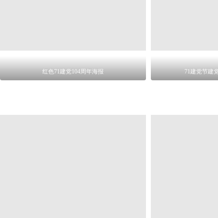
红色71建党104周年海报
71建党节建