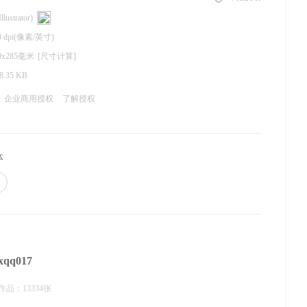
llustrator)
0 dpi(像素/英寸)
0x285毫米
[尺寸计算]
8.35 KB
企业商用授权
了解授权
体
xqq017
作品：13334张