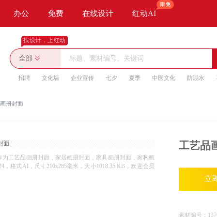
办公
免费
在线设计
红动AI
找设计，上红动
全部
招聘
文化墙
企业宣传
七夕
夏季
中医文化
防溺水
画册封面
工艺品
作为工艺品画册封面，家居画册封面，家具画册封面，家私画
式AI，尺寸210x285毫米，大小1018.35 KB，欢迎会员
立
素材编号：
137