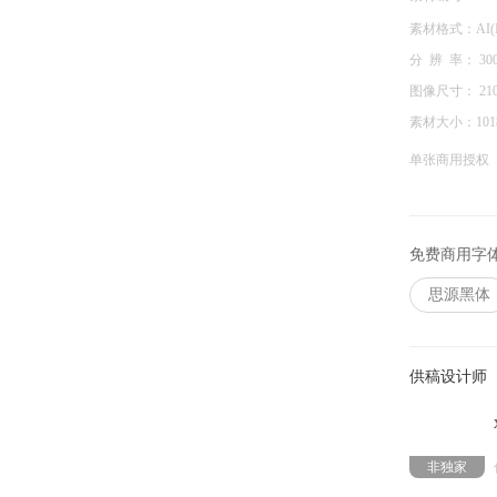
素材格式：
AI(I
分 辨 率：
30
图像尺寸：
21
素材大小：
101
单张商用授权
免费商用字
思源黑体
供稿设计师
非独家