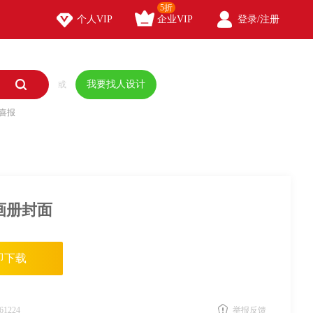
5折



个人VIP
企业VIP
登录/注册

我要找人设计
或
喜报
画册封面
即下载
61224
举报反馈