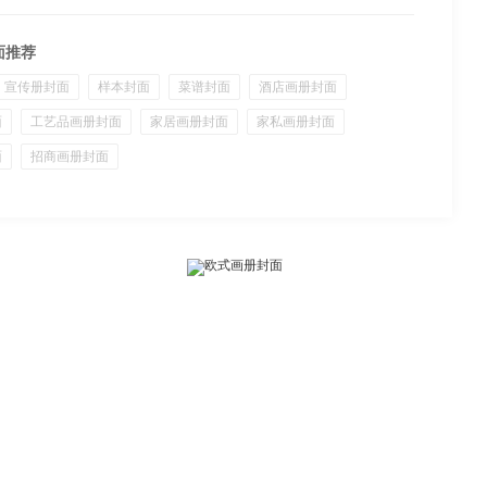
面推荐
宣传册封面
样本封面
菜谱封面
酒店画册封面
面
工艺品画册封面
家居画册封面
家私画册封面
面
招商画册封面