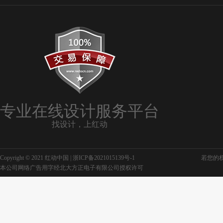
专业在线设计服务平台
找设计，上红动
Copyright © 2021 红动中国 |
浙ICP备2021015139号-1
若您的权利
本公司网络广告用字经北大方正电子有限公司授权许可