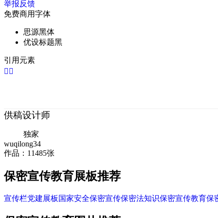
举报反馈
免费商用字体
思源黑体
优设标题黑
引用元素


供稿设计师
独家
wuqilong34
作品：11485张
保密宣传教育展板推荐
宣传栏
党建展板
国家安全
保密宣传
保密法知识
保密宣传教育
保