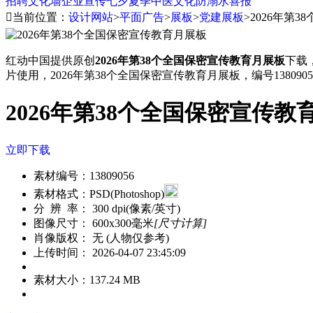
招聘
文化墙
企业宣传
七夕
夏季
中医文化
防溺水
喜报

当前位置：
设计网站
>
平面广告
>
展板
>
党建展板
>
2026年第
红动中国提供原创
2026年第38个全国保密宣传教育月展板
下载
片使用，2026年第38个全国保密宣传教育月展板，编号1380905
2026年第38个全国保密宣传教
立即下载
素材编号：
13809056
素材格式：
PSD(Photoshop)
分 辨 率：
300 dpi(像素/英寸)
图像尺寸：
600x300毫米
[尺寸计算]
肖像版权：
无 (人物仅参考)
上传时间：
2026-04-07 23:45:09
素材大小：
137.24 MB