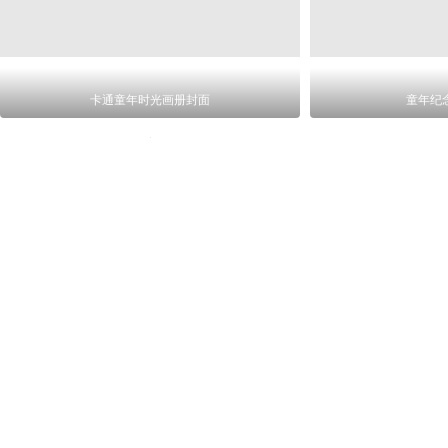
卡通童年时光画册封面
童年纪