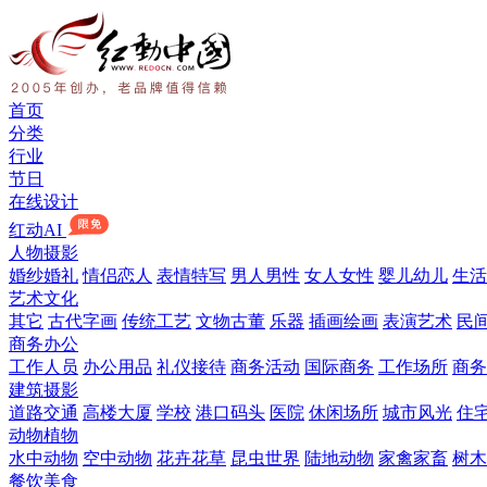
首页
分类
行业
节日
在线设计
红动AI
人物摄影
婚纱婚礼
情侣恋人
表情特写
男人男性
女人女性
婴儿幼儿
生活
艺术文化
其它
古代字画
传统工艺
文物古董
乐器
插画绘画
表演艺术
民
商务办公
工作人员
办公用品
礼仪接待
商务活动
国际商务
工作场所
商务
建筑摄影
道路交通
高楼大厦
学校
港口码头
医院
休闲场所
城市风光
住
动物植物
水中动物
空中动物
花卉花草
昆虫世界
陆地动物
家禽家畜
树木
餐饮美食