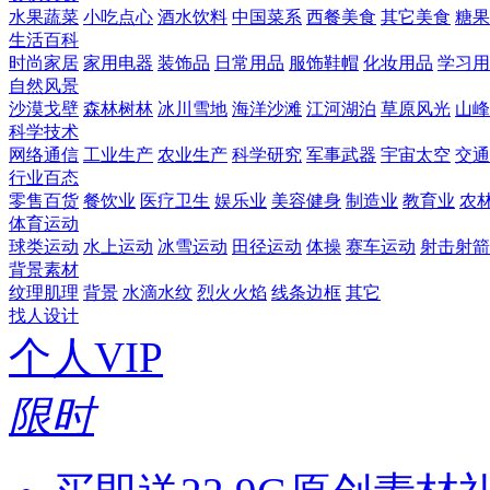
水果蔬菜
小吃点心
酒水饮料
中国菜系
西餐美食
其它美食
糖果
生活百科
时尚家居
家用电器
装饰品
日常用品
服饰鞋帽
化妆用品
学习用
自然风景
沙漠戈壁
森林树林
冰川雪地
海洋沙滩
江河湖泊
草原风光
山峰
科学技术
网络通信
工业生产
农业生产
科学研究
军事武器
宇宙太空
交通
行业百态
零售百货
餐饮业
医疗卫生
娱乐业
美容健身
制造业
教育业
农
体育运动
球类运动
水上运动
冰雪运动
田径运动
体操
赛车运动
射击射箭
背景素材
纹理肌理
背景
水滴水纹
烈火火焰
线条边框
其它
找人设计
个人VIP
限时