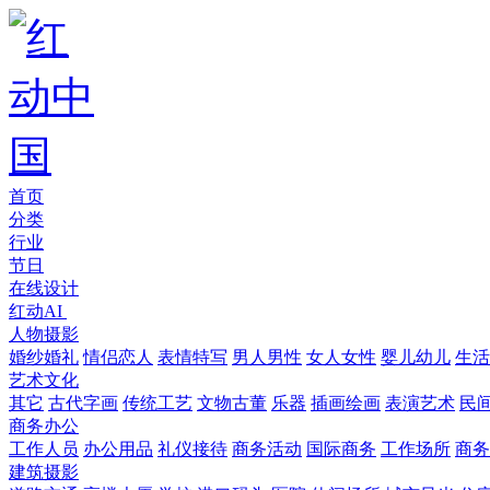
首页
分类
行业
节日
在线设计
红动AI
人物摄影
婚纱婚礼
情侣恋人
表情特写
男人男性
女人女性
婴儿幼儿
生活
艺术文化
其它
古代字画
传统工艺
文物古董
乐器
插画绘画
表演艺术
民
商务办公
工作人员
办公用品
礼仪接待
商务活动
国际商务
工作场所
商务
建筑摄影