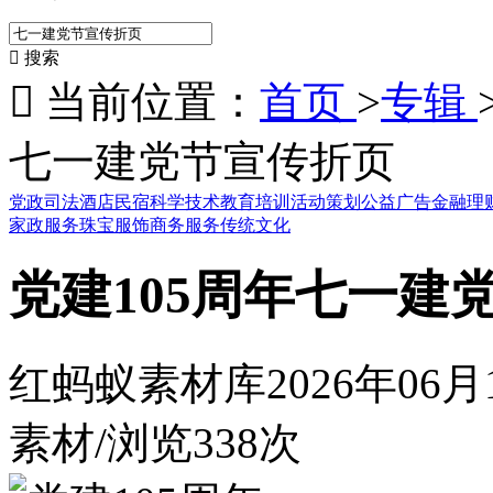

搜索

当前位置：
首页
>
专辑
七一建党节宣传折页
党政司法
酒店民宿
科学技术
教育培训
活动策划
公益广告
金融理
家政服务
珠宝服饰
商务服务
传统文化
党建105周年七一建
红蚂蚁素材库
2026年06
素材
/
浏览338次