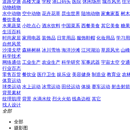
道路交通
高楼大厦
学校
港口码头
医院
休闲场所
城市风光
住
动物植物
水中动物
空中动物
花卉花草
昆虫世界
陆地动物
家禽家畜
树木
餐饮美食
水果蔬菜
小吃点心
酒水饮料
中国菜系
西餐美食
其它美食
糖果
生活百科
时尚家居
家用电器
装饰品
日常用品
服饰鞋帽
化妆用品
学习用
自然风景
沙漠戈壁
森林树林
冰川雪地
海洋沙滩
江河湖泊
草原风光
山峰
科学技术
网络通信
工业生产
农业生产
科学研究
军事武器
宇宙太空
交通
行业百态
零售百货
餐饮业
医疗卫生
娱乐业
美容健身
制造业
教育业
农
体育运动
球类运动
水上运动
冰雪运动
田径运动
体操
赛车运动
射击射箭
背景素材
纹理肌理
背景
水滴水纹
烈火火焰
线条边框
其它
找人设计
全部
全部
摄影图