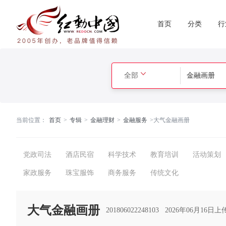
首页
分类
行
全部
当前位置：
首页
>
专辑
>
金融理财
>
金融服务
>
大气金融画册
党政司法
酒店民宿
科学技术
教育培训
活动策划
家政服务
珠宝服饰
商务服务
传统文化
大气金融画册
201806022248103
2026年06月16日上