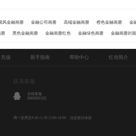
国风金融画册
金融公司画册
高端金融画册
橙色金融画册
金
画册
黑色金融画册
金融画册红色
金融绿色画册
金融画册封
号充值
新手指南
帮助中心
红动简介
联系客服
在线客服
800089192
周一至周五8:30-11:30 13:00-18:00
法定假日休息