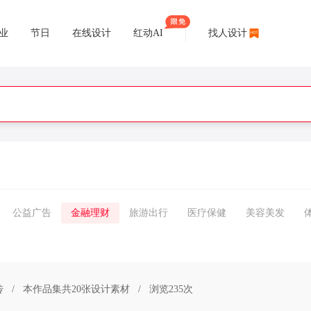
业
节日
在线设计
红动AI
找人设计
公益广告
金融理财
旅游出行
医疗保健
美容美发
传
/
本作品集共20张设计素材
/
浏览235次