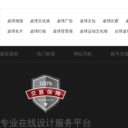
桌球海报
桌球文化墙
桌球广告
桌球文化
桌球比赛
桌球名片
桌球灯箱
桌球背景墙
桌球运动文化墙
台球桌
最新素材
热门标签
网站导航
账号充
专业在线设计服务平台