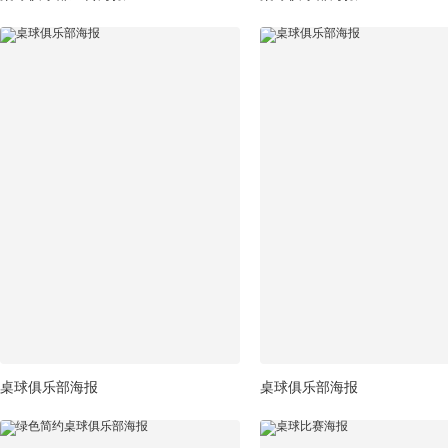
桌球俱乐部海报
桌球俱乐部海报