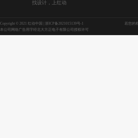
找设计，上红动
Copyright © 2021 红动中国 |
浙ICP备2021015139号-1
若您的权利
本公司网络广告用字经北大方正电子有限公司授权许可