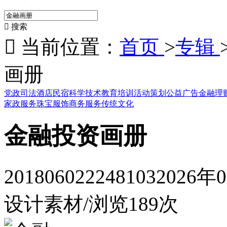

搜索

当前位置：
首页
>
专辑
画册
党政司法
酒店民宿
科学技术
教育培训
活动策划
公益广告
金融理
家政服务
珠宝服饰
商务服务
传统文化
金融投资画册
201806022248103
2026年
设计素材
/
浏览189次