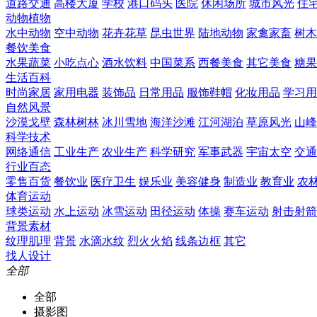
道路交通
高楼大厦
学校
港口码头
医院
休闲场所
城市风光
住
动物植物
水中动物
空中动物
花卉花草
昆虫世界
陆地动物
家禽家畜
树木
餐饮美食
水果蔬菜
小吃点心
酒水饮料
中国菜系
西餐美食
其它美食
糖果
生活百科
时尚家居
家用电器
装饰品
日常用品
服饰鞋帽
化妆用品
学习用
自然风景
沙漠戈壁
森林树林
冰川雪地
海洋沙滩
江河湖泊
草原风光
山峰
科学技术
网络通信
工业生产
农业生产
科学研究
军事武器
宇宙太空
交通
行业百态
零售百货
餐饮业
医疗卫生
娱乐业
美容健身
制造业
教育业
农
体育运动
球类运动
水上运动
冰雪运动
田径运动
体操
赛车运动
射击射箭
背景素材
纹理肌理
背景
水滴水纹
烈火火焰
线条边框
其它
找人设计
全部
全部
摄影图