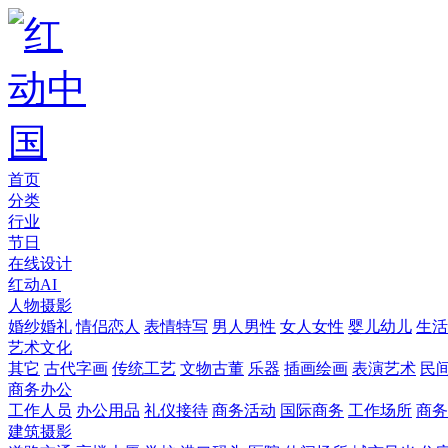
首页
分类
行业
节日
在线设计
红动AI
人物摄影
婚纱婚礼
情侣恋人
表情特写
男人男性
女人女性
婴儿幼儿
生活
艺术文化
其它
古代字画
传统工艺
文物古董
乐器
插画绘画
表演艺术
民
商务办公
工作人员
办公用品
礼仪接待
商务活动
国际商务
工作场所
商务
建筑摄影