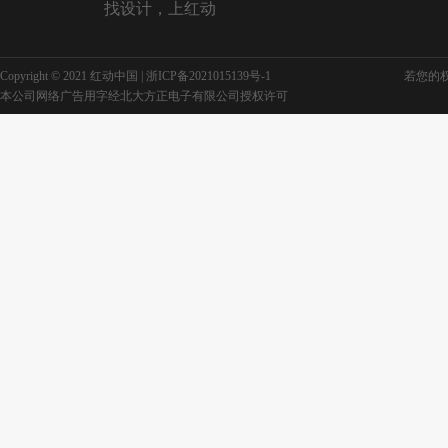
找设计，上红动
Copyright © 2021 红动中国 |
浙ICP备2021015139号-1
若您的权利
本公司网络广告用字经北大方正电子有限公司授权许可