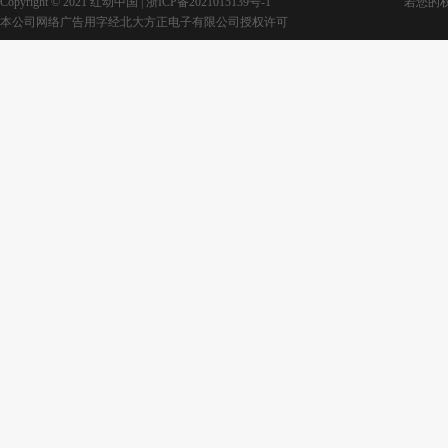
Copyright © 2021 红动中国 |
浙ICP备2021015139号-1
若您的权利
本公司网络广告用字经北大方正电子有限公司授权许可