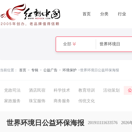
首页
分类
行业
全部
当前位置：
首页
>
专辑
>
公益广告
>
环境保护
>
世界环境日公益环保海报
党政司法
酒店民宿
科学技术
教育培训
活动策划
公
家政服务
珠宝服饰
商务服务
传统文化
世界环境日公益环保海报
201911111633576
202