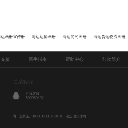
海运画册宣传册
海运运输画册
海运简约画册
海运货运物流画册
号充值
新手指南
帮助中心
红动简介
联系客服
在线客服
800089192
周一至周五8:30-11:30 13:00-18:00
法定假日休息