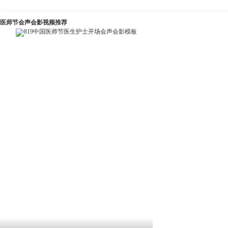
医师节会声会影视频推荐