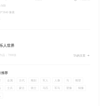
5 MB
60*3840 像素
G
乐人世界
作品：7998张

TA的主页
片推荐
术
金属
古代
雕刻
军人
人像
马
雕塑
马
士兵
蒙古
骑士
马匹
军马
塑像
铜像
人