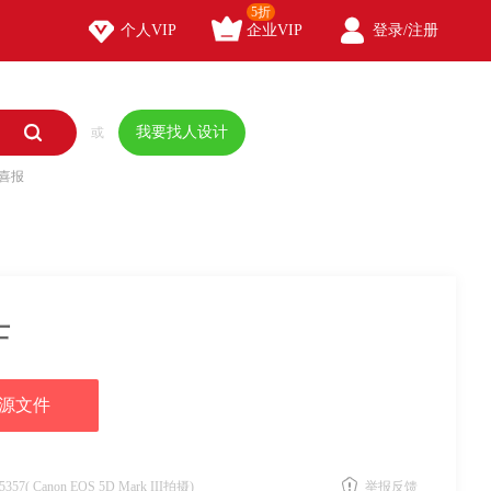
5折



个人VIP
企业VIP
登录/注册

我要找人设计
或
喜报
士
源文件
5357( Canon EOS 5D Mark III拍摄)
举报反馈