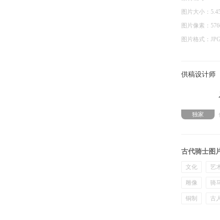
图片大小：
5.4
图片像素：
57
图片格式：
JP
供稿设计师
独家
古代骑士图
文化
艺
雕像
骑
铜制
古