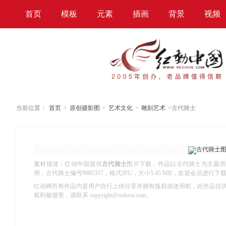
首页
模板
元素
插画
背景
视频
当前位置：
首页
>
原创摄影图
>
艺术文化
>
雕刻艺术
>
古代骑士
素材描述：红动中国提供
古代骑士
图片下载，作品以古代骑士为主题而
用，古代骑士编号9005357，格式JPG，大小5.45 MB，欢迎会员进行下
红动网所有作品均是用户自行上传分享并拥有版权或使用权，此作品仅
权利被侵害，请联系 copyright@redocn.com。