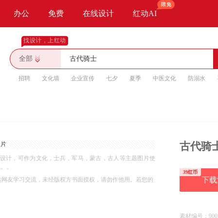
办公
免费
在线设计
红动AI
找设计，上红动
全部
招聘
文化墙
企业宣传
七夕
夏季
中医文化
防溺水
古代骑
设计，可作为文化，士兵，军马，蒙古，古人等主题图片使
载。。
39红币
下载
供网友学习交流，未经版权方书面授权，请勿作他用。若您的
素材编号：
900