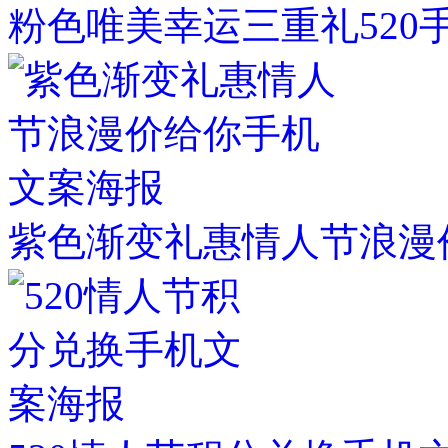
粉色唯美幸运三重礼520
紫色渐变礼惠情人节浪漫