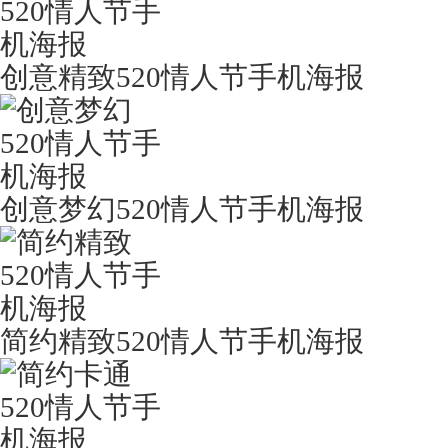
创意精致520情人节手机海报
创意梦幻520情人节手机海报
简约精致520情人节手机海报