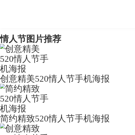
情人节图片推荐
创意精美520情人节手机海报
简约精致520情人节手机海报