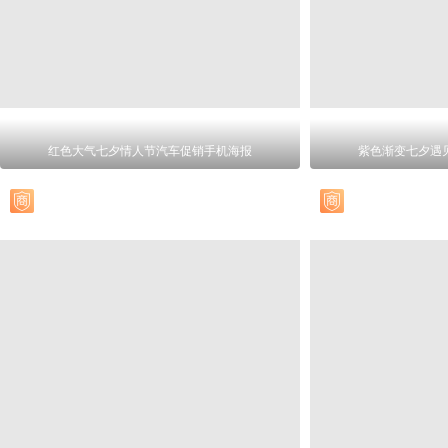
红色大气七夕情人节汽车促销手机海报
紫色渐变七夕遇