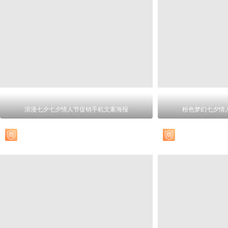
浪漫七夕七夕情人节促销手机文案海报
粉色梦幻七夕情