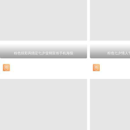
粉色炫彩风情定七夕促销宣传手机海报
粉色七夕情人