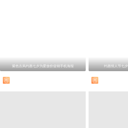
紫色古风约惠七夕为爱放价促销手机海报
约惠情人节七夕