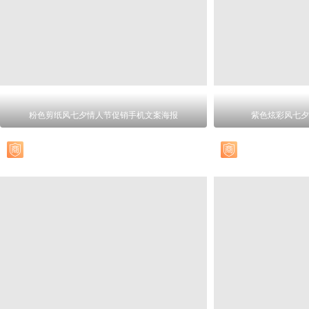
粉色剪纸风七夕情人节促销手机文案海报
紫色炫彩风七夕