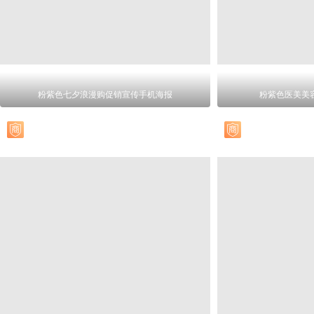
粉紫色七夕浪漫购促销宣传手机海报
粉紫色医美美