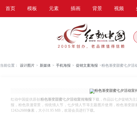
首页
模板
元素
插画
背景
视频
当前位置：
设计图片
>
新媒体
>
手机海报
>
促销文案海报
>
粉色渐变甜蜜七夕活
红动中国提供原创
粉色渐变甜蜜七夕活动宣传海报
下载，作品以七夕促销为主
报，粉色浪漫背景，传统情人节，七夕情人节等主题图片使用，粉色渐变甜蜜七夕
1242x2688像素，大小31.95 MB，欢迎会员进行下载。