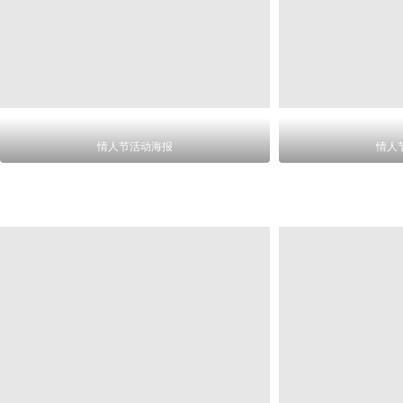
情人节活动海报
情人