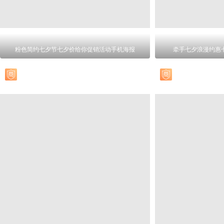
粉色简约七夕节七夕价给你促销活动手机海报
牵手七夕浪漫约惠