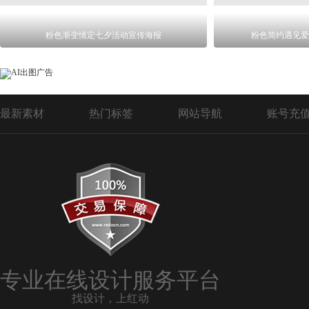
粉色渐变情定七夕活动宣传海报
粉色简约遇见爱
最新素材
热门标签
网站导航
账号充
专业在线设计服务平台
找设计，上红动