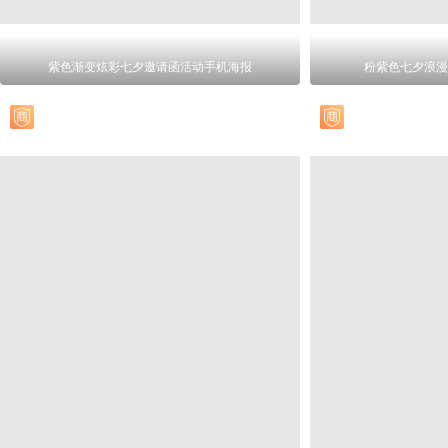
紫色渐变炫彩七夕邀请函活动手机海报
粉紫色七夕浪漫