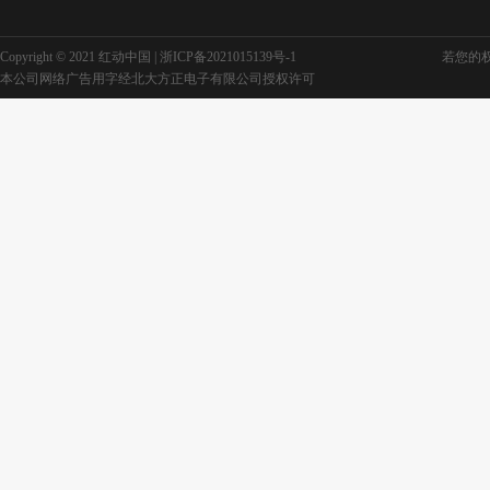
Copyright © 2021 红动中国 |
浙ICP备2021015139号-1
若您的权利
本公司网络广告用字经北大方正电子有限公司授权许可