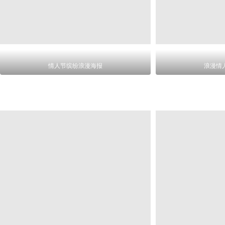
情人节缤纷浪漫海报
浪漫情