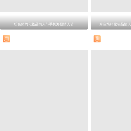
粉色简约化妆品情人节手机海报情人节
粉色简约化妆品情人