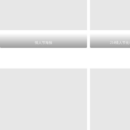
情人节海报
214情人节