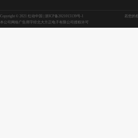
Copyright © 2021 红动中国 |
浙ICP备2021015139号-1
若您的权利
本公司网络广告用字经北大方正电子有限公司授权许可