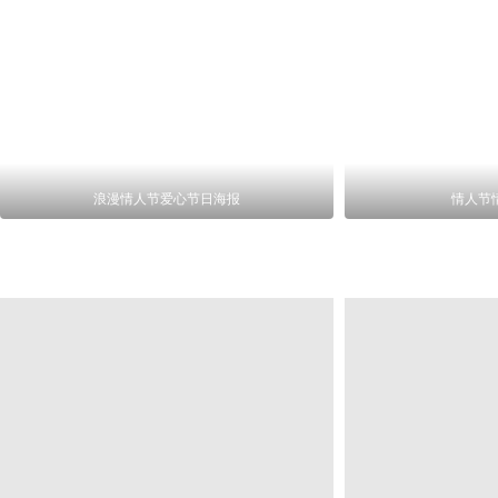
浪漫情人节爱心节日海报
情人节