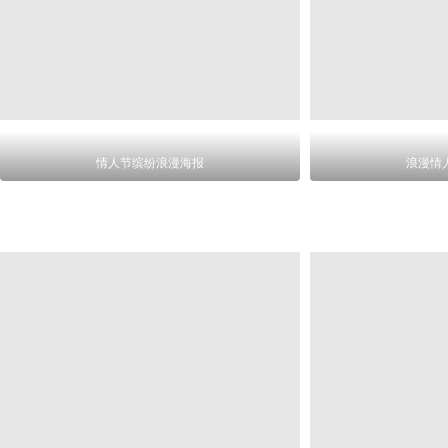
情人节缤纷浪漫海报
浪漫情