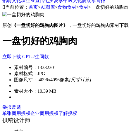
招聘
文化墙
企业宣传
七夕
夏季
中医文化
防溺水
喜报

当前位置：
首页
>
AI图库
>
食物食材
>
食材
>
一盘切好的鸡胸肉
原创
《一盘切好的鸡胸肉图片》
，一盘切好的鸡胸肉素材下载，素材编号
一盘切好的鸡胸肉
立即下载
GPT-2生同款
素材编号：
13332301
素材格式：
JPG
图像尺寸：
4096x4096像素
[尺寸计算]
素材大小：
10.39 MB
举报反馈
单张商用授权
企业商用授权
了解授权
供稿设计师