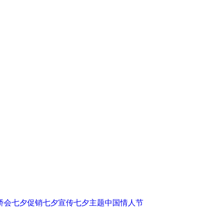
桥会
七夕促销
七夕宣传
七夕主题
中国情人节