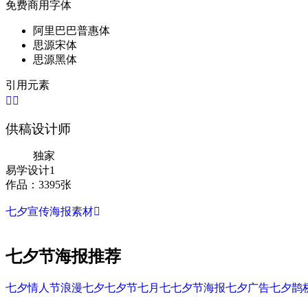
免费商用字体
阿里巴巴普惠体
思源宋体
思源黑体
引用元素


供稿设计师
独家
易学设计1
作品：3395张
七夕宣传海报素材

七夕节海报推荐
七夕情人节
浪漫七夕
七夕节
七月七
七夕节海报
七夕广告
七夕鹊