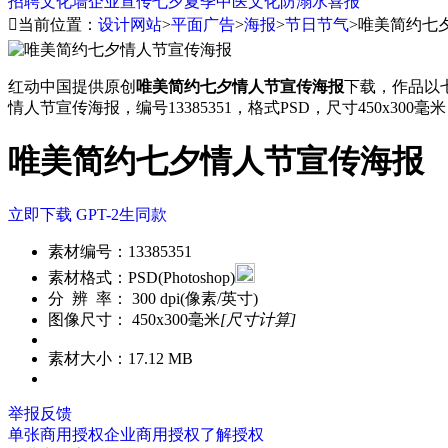
招聘
文化墙
企业宣传
七夕
夏季
中医文化
防溺水
喜报

当前位置：
设计网站
>
平面广告
>
海报
>
节日节气
>
唯美简约七
红动中国提供原创
唯美简约七夕情人节宣传海报
下载，作品以
情人节宣传海报，编号13385351，格式PSD，尺寸450x300毫
唯美简约七夕情人节宣传海报
立即下载
GPT-2生同款
素材编号：
13385351
素材格式：
PSD(Photoshop)
分 辨 率：
300 dpi(像素/英寸)
图像尺寸：
450x300毫米
[尺寸计算]
素材大小：
17.12 MB
举报反馈
单张商用授权
企业商用授权
了解授权