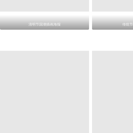
清明节国潮插画海报
传统节