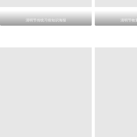
清明节传统习俗知识海报
清明节牧