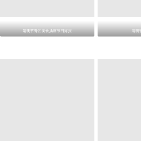
清明节青团美食插画节日海报
清明