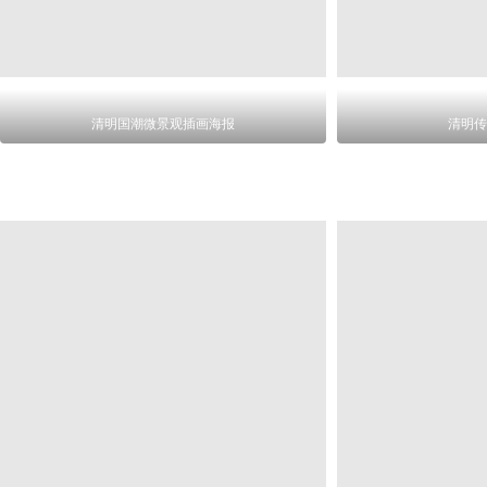
清明国潮微景观插画海报
清明传