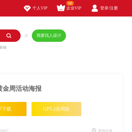
5折



个人VIP
企业VIP
登录/注册

我要找人设计
或
喜报
黄金周活动海报
即下载
GPT-2生同款
10027
举报反馈