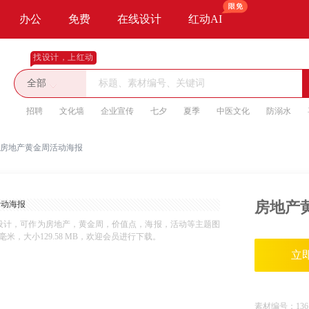
办公
免费
在线设计
红动AI
找设计，上红动
全部
招聘
文化墙
企业宣传
七夕
夏季
中医文化
防溺水
房地产黄金周活动海报
房地产
设计，可作为房地产，黄金周，价值点，海报，活动等主题图
2毫米，大小129.58 MB，欢迎会员进行下载。
立
素材编号：
136