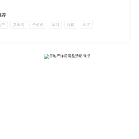
推荐
地产
黄金周
价值点
系列
洋房
跃层