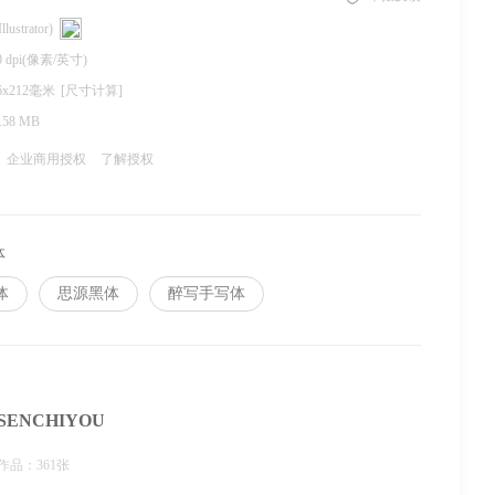
llustrator)
0 dpi(像素/英寸)
6x212毫米
[尺寸计算]
.58 MB
企业商用授权
了解授权
体
体
思源黑体
醉写手写体
SENCHIYOU
作品：361张