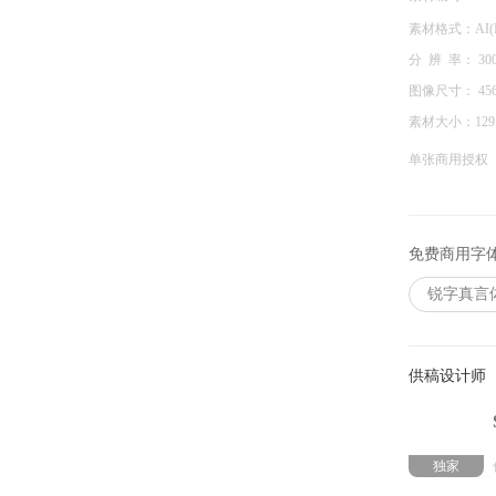
素材格式：
AI(I
分 辨 率：
30
图像尺寸：
45
素材大小：
129
单张商用授权
免费商用字
锐字真言
供稿设计师
独家