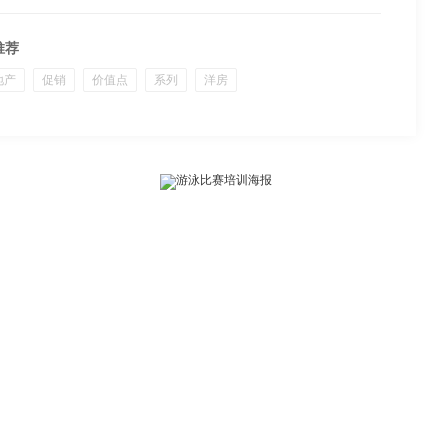
推荐
地产
促销
价值点
系列
洋房