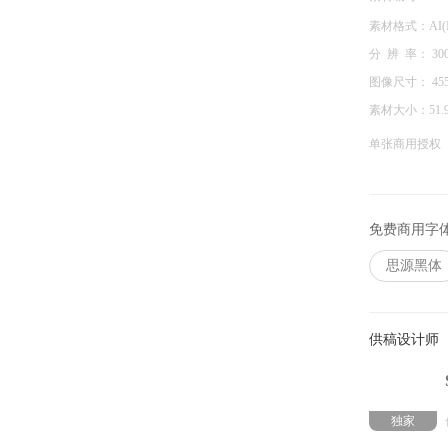
素材格式：
AI(I
分 辨 率：
30
图像尺寸：
45
素材大小：
51.
单张商用授权
免费商用字
思源黑体
供稿设计师
独家