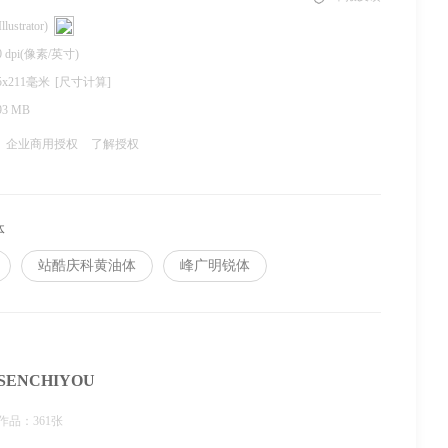
llustrator)
0 dpi(像素/英寸)
5x211毫米
[尺寸计算]
93 MB
企业商用授权
了解授权
体
站酷庆科黄油体
峰广明锐体
SENCHIYOU
作品：361张