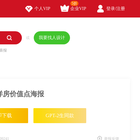
5折



个人VIP
企业VIP
登录/注册

我要找人设计
或
喜报
洋房价值点海报
即下载
GPT-2生同款
09241
举报反馈