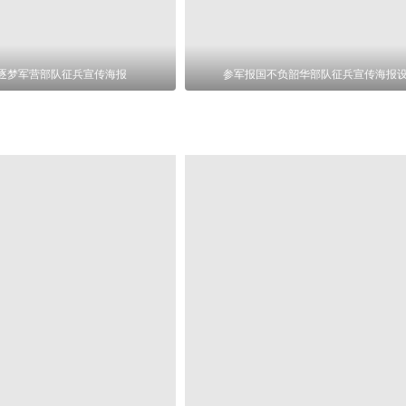
逐梦军营部队征兵宣传海报
参军报国不负韶华部队征兵宣传海报