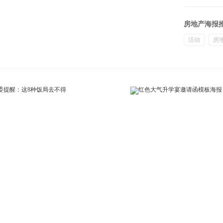
房地产海报
活动
房