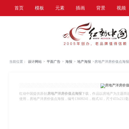
首页
模板
元素
插画
背景
视频
当前位置：
设计网站
>
平面广告
>
海报
>
地产海报
>
房地产洋房价值点海报
红动中国提供原创
房地产洋房价值点海报
下载，作品以房地产为主题而
使用，房地产洋房价值点海报，编号13609241，格式AI，尺寸455x211