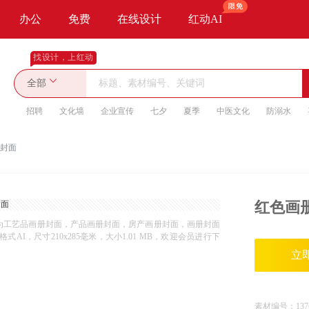
办公
免费
在线设计
红动AI
找设计，上红动
全部
招聘
文化墙
企业宣传
七夕
夏季
中医文化
防溺水
封面
红色画
为工艺品画册封面，产品画册封面，房产画册封面，画册封面
AI，尺寸210x285毫米，大小1.01 MB，欢迎会员进行下
立
素材编号：
137