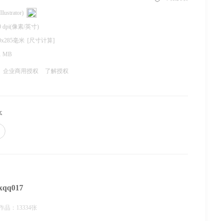
llustrator)
0 dpi(像素/英寸)
0x285毫米
[尺寸计算]
1 MB
企业商用授权
了解授权
体
xqq017
作品：13334张