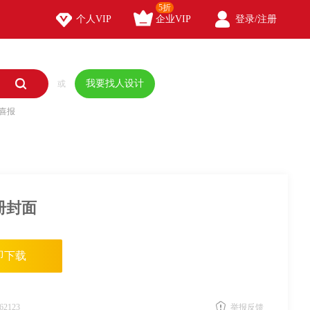
5折



个人VIP
企业VIP
登录/注册

我要找人设计
或
喜报
册封面
即下载
62123
举报反馈