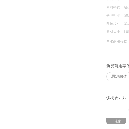
素材格式：
AI(I
分 辨 率：
30
图像尺寸：
21
素材大小：
1.0
单张商用授权
免费商用字
思源黑体
供稿设计师
非独家