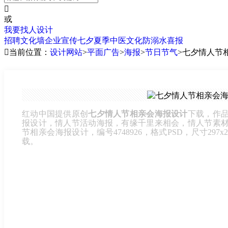

或
我要找人设计
招聘
文化墙
企业宣传
七夕
夏季
中医文化
防溺水
喜报

当前位置：
设计网站
>
平面广告
>
海报
>
节日节气
>
七夕情人节
红动中国提供原创
七夕情人节相亲会海报设计
下载，作
报设计，情人节活动海报，有缘千里来相会，情人节素
节相亲会海报设计，编号4748926，格式PSD，尺寸297x
载。