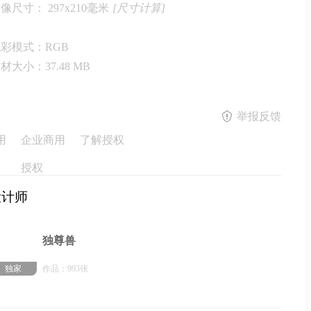
图像尺寸：
297x210毫米
[尺寸计算]
色彩模式：
RGB
素材大小：
37.48 MB
举报反馈
用
企业商用
了解授权
授权
设计师
独尊兽
独家
作品：993张