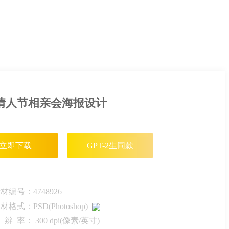
情人节相亲会海报设计
立即下载
GPT-2生同款
素材编号：
4748926
素材格式：
PSD(Photoshop)
 辨 率：
300 dpi(像素/英寸)