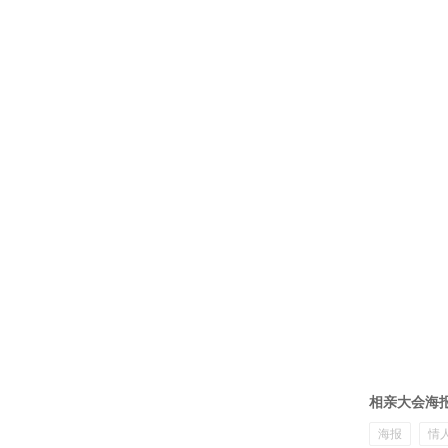
相亲大会海
海报
情