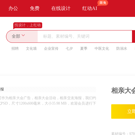
办公
免费
在线设计
红动AI
找设计，上红动
全部
招聘
文化墙
企业宣传
七夕
夏季
中医文化
防溺水
相亲大
可作为相亲大会广告，相亲大会活动，相亲交友海报，我们约
，尺寸1200x600毫米，大小35.98 MB，欢迎会员进行下
立
素材编号：
979