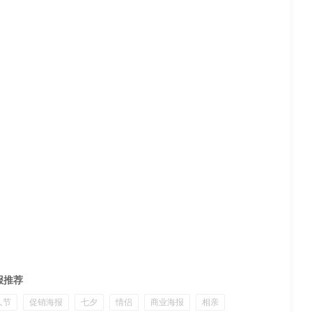
报推荐
人节
促销海报
七夕
情侣
商业海报
相亲