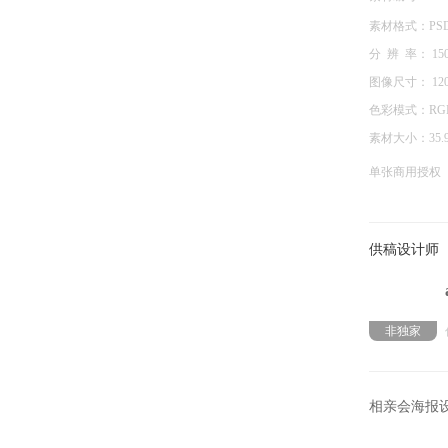
素材格式：
PS
分 辨 率：
15
图像尺寸：
12
色彩模式：
RG
素材大小：
35.
单张商用授权
供稿设计师
非独家
相亲会海报