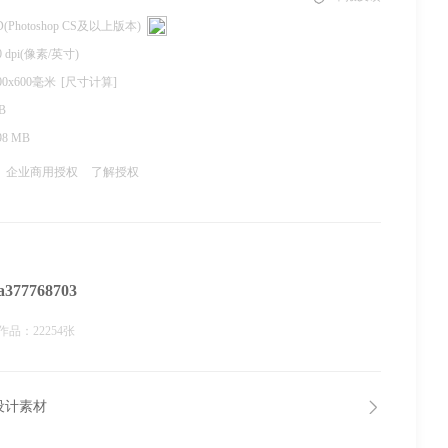
D(Photoshop CS及以上版本)
0 dpi(像素/英寸)
00x600毫米
[尺寸计算]
B
98 MB
企业商用授权
了解授权
a377768703
作品：22254张
设计素材
