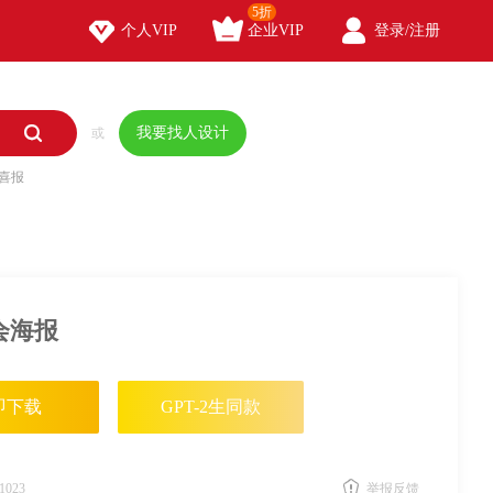
5折



个人VIP
企业VIP
登录/注册

我要找人设计
或
喜报
会海报
即下载
GPT-2生同款
1023
举报反馈