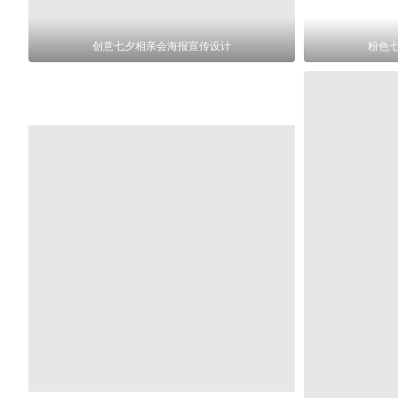
创意七夕相亲会海报宣传设计
粉色