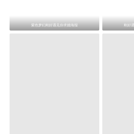
紫色梦幻刚好遇见你求婚海报
刚好