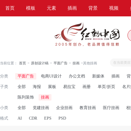
首页
模板
元素
插画
背景
视频
当前位置：
首页
>
原创设计稿
>
平面广告
>
挂画
>
其他挂画
分类
平面广告
电商UI设计
办公文档
新媒体
插画
背
子类
全部
海报
展板
易拉宝
画册
单页/折页
名片
陈列装饰
挂画
小类
全部
党建挂画
企业挂画
教育挂画
医疗挂画
校
格式
AI
CDR
EPS
PSD