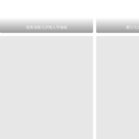
甜美清新七夕情人节海报
爱心七