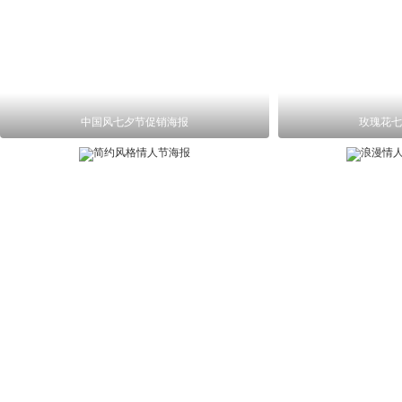
中国风七夕节促销海报
玫瑰花七