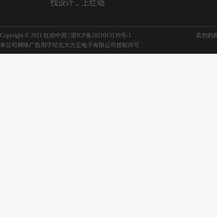
找设计，上红动
Copyright © 2021 红动中国 |
浙ICP备2021015139号-1
若您的权利
本公司网络广告用字经北大方正电子有限公司授权许可