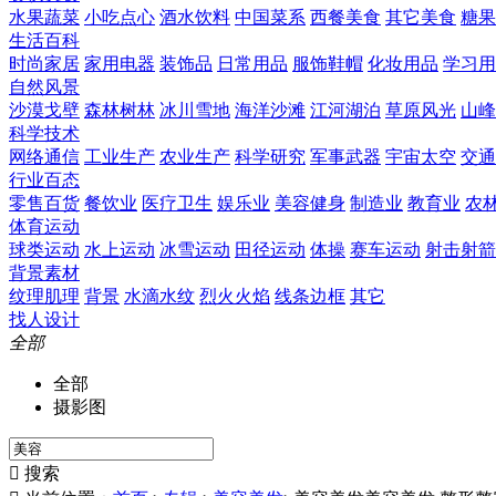
水果蔬菜
小吃点心
酒水饮料
中国菜系
西餐美食
其它美食
糖果
生活百科
时尚家居
家用电器
装饰品
日常用品
服饰鞋帽
化妆用品
学习用
自然风景
沙漠戈壁
森林树林
冰川雪地
海洋沙滩
江河湖泊
草原风光
山峰
科学技术
网络通信
工业生产
农业生产
科学研究
军事武器
宇宙太空
交通
行业百态
零售百货
餐饮业
医疗卫生
娱乐业
美容健身
制造业
教育业
农
体育运动
球类运动
水上运动
冰雪运动
田径运动
体操
赛车运动
射击射箭
背景素材
纹理肌理
背景
水滴水纹
烈火火焰
线条边框
其它
找人设计
全部
全部
摄影图

搜索