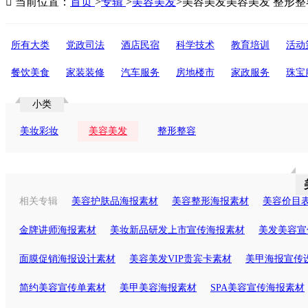

当前位置：
首页
>
专辑
>
美容美发
>
美容美发美容美发 整形整
所有大类
党政司法
酒店民宿
科学技术
教育培训
活动
餐饮美食
家装装修
汽车服务
房地楼市
家政服务
珠宝
小类
美妆彩妆
美容美发
整形整容
相关专辑
美容护肤品海报素材
美容整形海报素材
美容价目
金牌讲师海报素材
美妆新品研发上市宣传海报素材
美发美容宣
面膜促销海报设计素材
美容美发VIP贵宾卡素材
美甲海报宣传
简约美容宣传单素材
美甲美容海报素材
SPA美容宣传海报素材