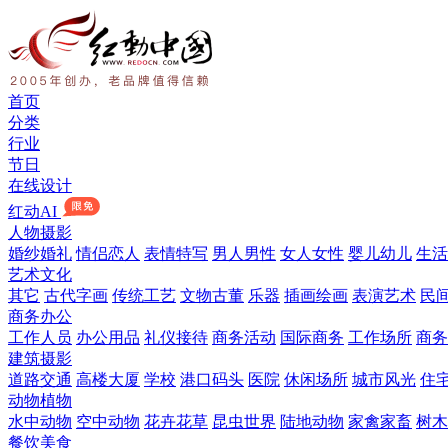
首页
分类
行业
节日
在线设计
红动AI
人物摄影
婚纱婚礼
情侣恋人
表情特写
男人男性
女人女性
婴儿幼儿
生活
艺术文化
其它
古代字画
传统工艺
文物古董
乐器
插画绘画
表演艺术
民
商务办公
工作人员
办公用品
礼仪接待
商务活动
国际商务
工作场所
商务
建筑摄影
道路交通
高楼大厦
学校
港口码头
医院
休闲场所
城市风光
住
动物植物
水中动物
空中动物
花卉花草
昆虫世界
陆地动物
家禽家畜
树木
餐饮美食