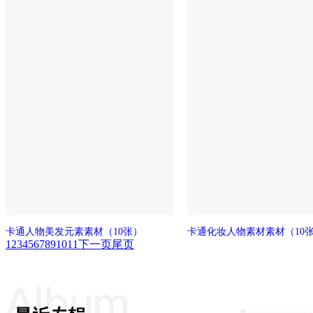
卡通人物美发元素素材
（10张）
卡通化妆人物素材素材
（10
1
2
3
4
5
6
7
8
9
10
11
下一页
尾页