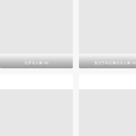
古罗马人像 3ds
复活节岛石像石头人像 3d