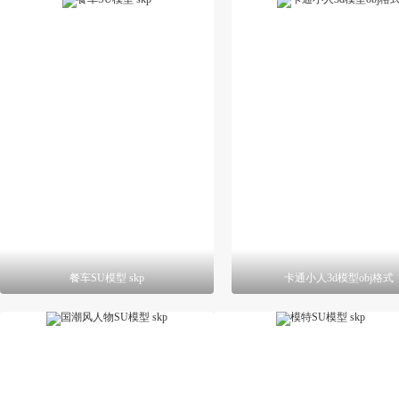
餐车SU模型 skp
卡通小人3d模型obj格式