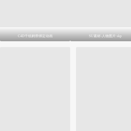
C4D千纸鹤带绑定动画
SU素材-人物图片 skp