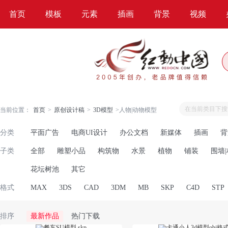
首页
模板
元素
插画
背景
视频
当前位置：
首页
>
原创设计稿
>
3D模型
>
人物|动物模型
分类
平面广告
电商UI设计
办公文档
新媒体
插画
背
子类
全部
雕塑小品
构筑物
水景
植物
铺装
围墙|
花坛树池
其它
格式
MAX
3DS
CAD
3DM
MB
SKP
C4D
STP
排序
最新作品
热门下载