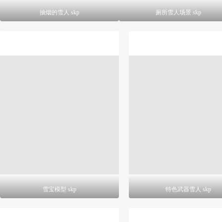
抽烟的雪人 skp
厕所雪人场景 skp
雪宝模型 skp
特色武器雪人 skp