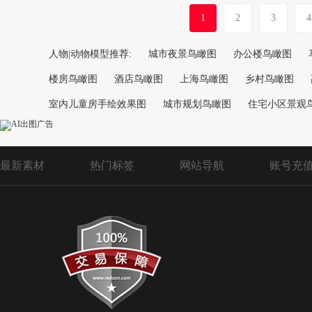
1
2
3
4
人物|动物模型推荐:
城市夜景鸟瞰图
办公楼鸟瞰图
楼房鸟瞰图
酒店鸟瞰图
上海鸟瞰图
乡村鸟瞰图
室内儿童房手绘效果图
城市规划鸟瞰图
住宅小区景观
最新素材
热门标签
网站导航
账号充