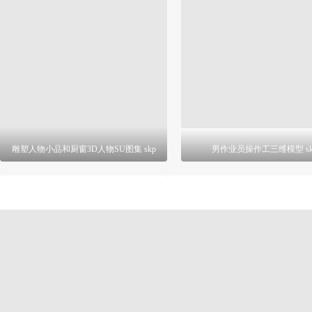
雕塑人物小品和厨窗3D人物SU图集 skp
男作业员操作工三维模型 sk