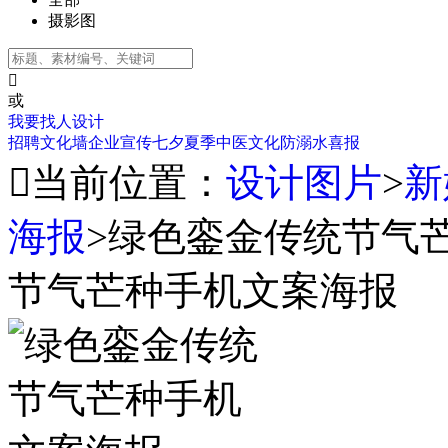
摄影图

或
我要找人设计
招聘
文化墙
企业宣传
七夕
夏季
中医文化
防溺水
喜报

当前位置：
设计图片
>
新
海报
>
绿色銮金传统节气
节气芒种手机文案海报