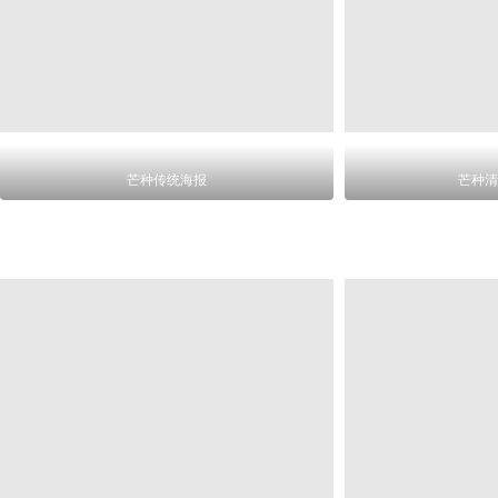
芒种传统海报
芒种清