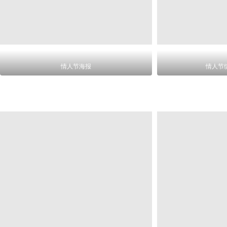
情人节海报
情人节