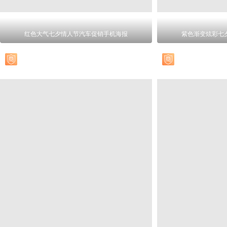
红色大气七夕情人节汽车促销手机海报
紫色渐变炫彩七