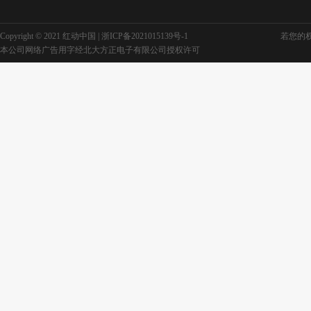
Copyright © 2021 红动中国 |
浙ICP备2021015139号-1
若您的权利
本公司网络广告用字经北大方正电子有限公司授权许可