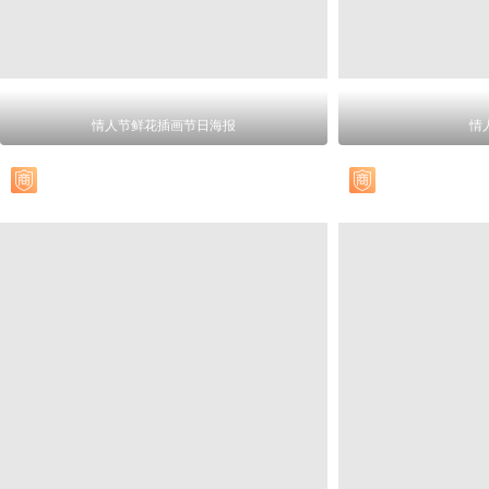
情人节鲜花插画节日海报
情